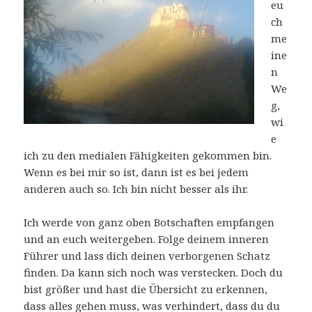
eu
ch
me
ine
n
We
g,
wi
e
ich zu den medialen Fähigkeiten gekommen bin.
Wenn es bei mir so ist, dann ist es bei jedem
anderen auch so. Ich bin nicht besser als ihr.
Ich werde von ganz oben Botschaften empfangen
und an euch weitergeben. Folge deinem inneren
Führer und lass dich deinen verborgenen Schatz
finden. Da kann sich noch was verstecken. Doch du
bist größer und hast die Übersicht zu erkennen,
dass alles gehen muss, was verhindert, dass du du